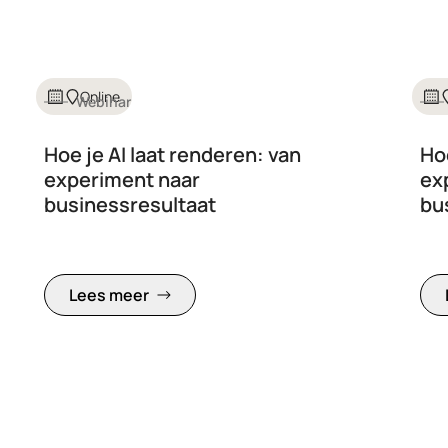
Online
Webinar
Hoe je AI laat renderen: van
Hoe
experiment naar
ex
businessresultaat
bu
Lees meer