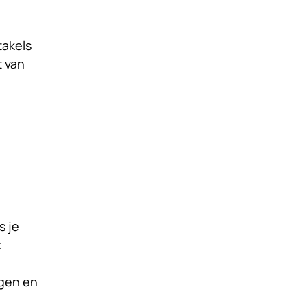
takels
t van
s je
k
ngen en