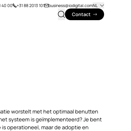
1 40 00
+31 88 2013 101
business@iodigital.com
NL
Contact
nisatie worstelt met het optimaal benutten
 het systeem is geïmplementeerd? Je bent
e is operationeel, maar de adoptie en