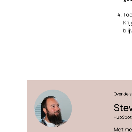
To
Kri
bli
Over de s
Ste
HubSpot
Met mee