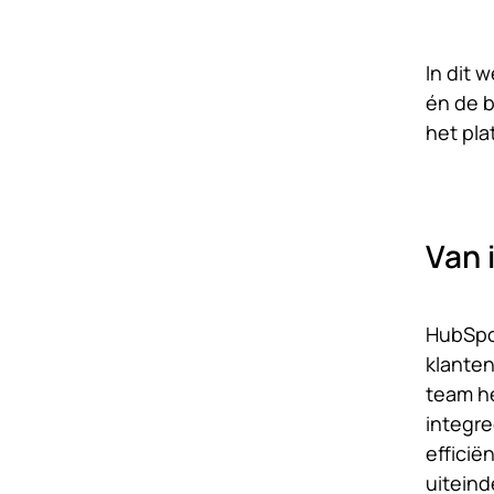
In dit 
én de b
het pla
Van 
HubSpot
klanten
team he
integre
efficië
uiteind