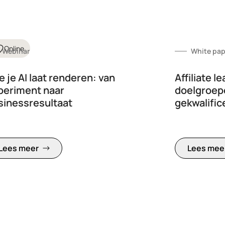
Online
Webinar
White pap
 je AI laat renderen: van
Affiliate l
periment naar
doelgroep
sinessresultaat
gekwalific
Lees meer
Lees mee