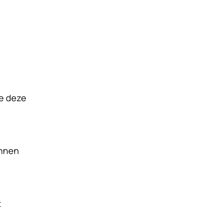
e deze
innen
t