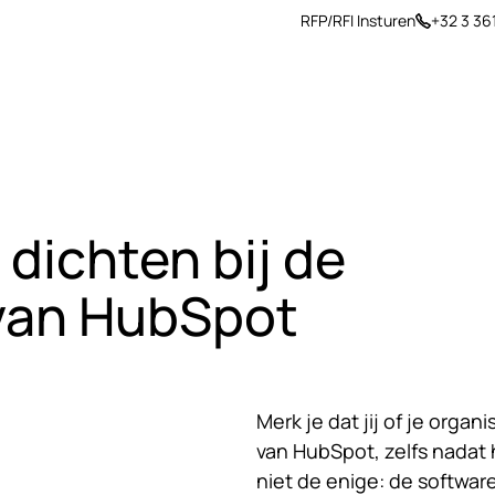
RFP/RFI Insturen
+32 3 36
rière
Insights
Over ons
 dichten bij de
van HubSpot
Merk je dat jij of je orga
van HubSpot, zelfs nadat
niet de enige: de softwar