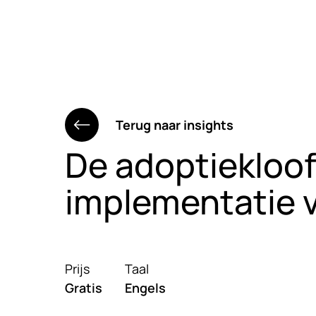
Overslaan naar hoofdinhoud
Wat we doen
Cases
Car
Terug naar insights
De adoptiekloof
implementatie 
Prijs
Taal
Gratis
Engels