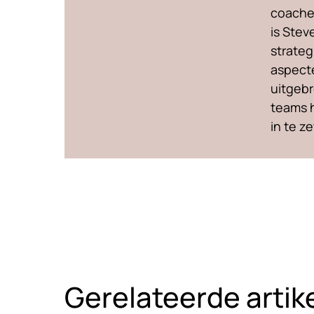
coachen
is Stev
strateg
aspecte
uitgebr
teams 
in te z
Gerelateerde artik