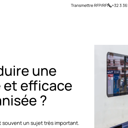
Transmettre RFP/RFI
+32 3 36
arrière
Insights
À propos
uire une
e et efficace
nisée ?
est souvent un sujet très important.