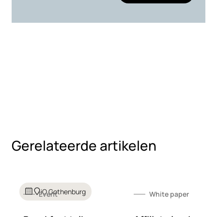
Gerelateerde artikelen
iO Gothenburg
Event
White paper